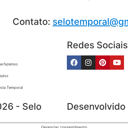
Contato:
selotemporal@gm
Redes Sociais
ue fazemos
tatos
ncia Temporal
026 - Selo
Desenvolvido
Gerenciar consentimento